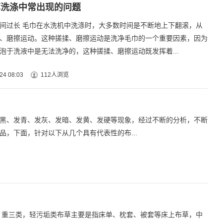
草洗涤中常出现的问题
间过长 毛巾在水洗机中洗涤时，大多数时间是不断地上下翻滚，从
、磨擦运动。这种搓揉、磨擦运动是洗净毛巾的一个重要因素，因为
泡于洗液中是无法洗净的，这种搓揉、磨擦运动既发挥着...
24 08:03
112人浏览
黑、发青、发灰、发暗、发黄、发硬等现象，经过不断的分析，不断
，下面，针对以下从几个具有代表性的布...
、重三类，轻污垢类布草主要是指床单、枕套、被套等床上布草，中