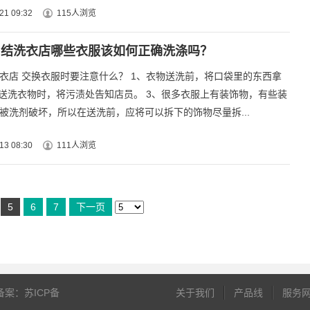
21 09:32
115人浏览
纠结洗衣店哪些衣服该如何正确洗涤吗？
衣店 交换衣服时要注意什么？ 1、衣物送洗前，将口袋里的东西拿
、送洗衣物时，将污渍处告知店员。 3、很多衣服上有装饰物，有些装
被洗剂破坏，所以在送洗前，应将可以拆下的饰物尽量拆...
13 08:30
111人浏览
5
6
7
下一页
ed. 备案：苏ICP备
关于我们
产品线
服务