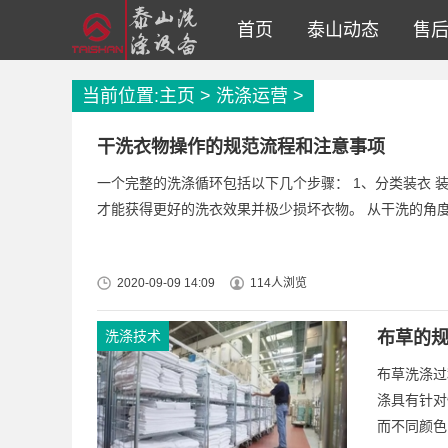
首页
泰山动态
售后
当前位置:
主页
>
洗涤运营
>
干洗衣物操作的规范流程和注意事项
一个完整的洗涤循环包括以下几个步骤： 1、分类装衣
才能获得更好的洗衣效果并极少损坏衣物。 从干洗的角度
2020-09-09 14:09
114人浏览
洗涤技术
布草的
布草洗涤过
涤具有针对
而不同颜色