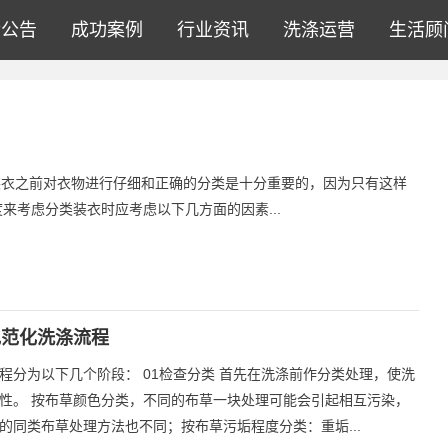
公告
成功案例
行业资讯
洗涤运营
生活顾
 装衣之前对衣物进行仔细和正确的分类是十分重要的，因为只有这样
来考虑分类装衣时应考虑以下几方面的因素...
规范化洗涤流程
程分为以下几个阶段： 01检查分类 首先在洗涤前作分类处理，使洗
性。 按布草颜色分类，不同的布草一块处理可能会引起相互污染，
的同类布草处理方法也不同；按布草污垢程度分类：重垢...