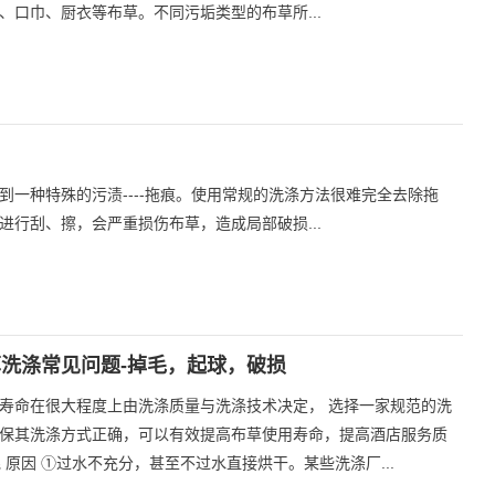
口巾、厨衣等布草。不同污垢类型的布草所...
一种特殊的污渍----拖痕。使用常规的洗涤方法很难完全去除拖
行刮、擦，会严重损伤布草，造成局部破损...
洗涤常见问题-掉毛，起球，破损
寿命在很大程度上由洗涤质量与洗涤技术决定， 选择一家规范的洗
保其洗涤方式正确，可以有效提高布草使用寿命，提高酒店服务质
掉毛 原因 ①过水不充分，甚至不过水直接烘干。某些洗涤厂...