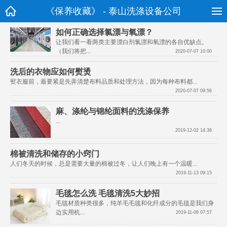
《保养收藏》 - 泰山洗涤设备公司
如何正确选择氯漂与氧漂？
让我们看一看两类主要漂白剂氯漂和氧漂的各自优缺点。
（我们将把...		                        
2020-07-07 10:00
洗后的衣物应如何熨烫
熨衣服前，最要紧是先弄清楚布料品
2020-07-07 09:56
麻、涤纶与锦纶面料的洗涤保养
...		                        
2019-12-02 14:36
棉被清洗和储存的小窍门
人们冬天的时候，总是需要大量的棉
2019-11-13 09:15
毛毯怎么洗 毛毯清洗5大妙招
毛毯材质种类很多，纯羊毛毛毯和化纤成分的毛毯是我们身
边实用机...		                        
2019-11-08 07:57