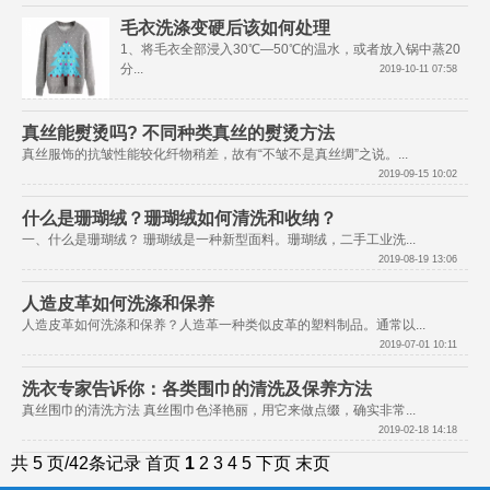
毛衣洗涤变硬后该如何处理
1、将毛衣全部浸入30℃—50℃的温水，或者放入锅中蒸20
分...		                        
2019-10-11 07:58
真丝能熨烫吗? 不同种类真丝的熨烫方法
真丝服饰的抗皱性能较化纤物稍差，故有“不皱不是真丝绸”之说。...		 
2019-09-15 10:02
什么是珊瑚绒？珊瑚绒如何清洗和收纳？
一、什么是珊瑚绒？ 珊瑚绒是一种
2019-08-19 13:06
人造皮革如何洗涤和保养
人造皮革如何洗涤和保养？人造革一
2019-07-01 10:11
洗衣专家告诉你：各类围巾的清洗及保养方法
真丝围巾的清洗方法 真丝围巾色泽
2019-02-18 14:18
共 5 页/42条记录
首页
1
2
3
4
5
下页
末页