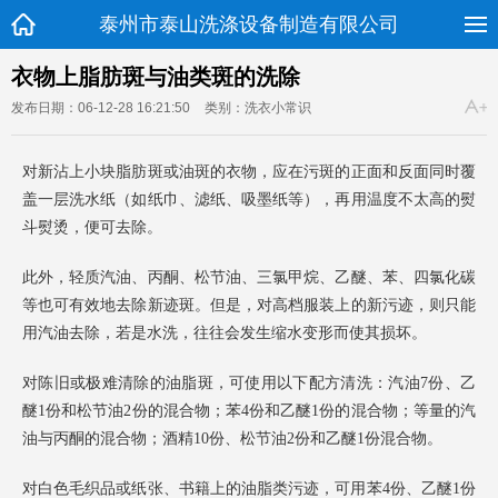
泰州市泰山洗涤设备制造有限公司
衣物上脂肪斑与油类斑的洗除
发布日期：06-12-28 16:21:50
类别：洗衣小常识
对新沾上小块脂肪斑或油斑的衣物，应在污斑的正面和反面同时覆
盖一层洗水纸（如纸巾、滤纸、吸墨纸等），再用温度不太高的熨
斗熨烫，便可去除。
此外，轻质汽油、丙酮、松节油、三氯甲烷、乙醚、苯、四氯化碳
等也可有效地去除新迹斑。但是，对高档服装上的新污迹，则只能
用汽油去除，若是水洗，往往会发生缩水变形而使其损坏。
对陈旧或极难清除的油脂斑，可使用以下配方清洗：汽油7份、乙
醚1份和松节油2份的混合物；苯4份和乙醚1份的混合物；等量的汽
油与丙酮的混合物；酒精10份、松节油2份和乙醚1份混合物。
对白色毛织品或纸张、书籍上的油脂类污迹，可用苯4份、乙醚1份