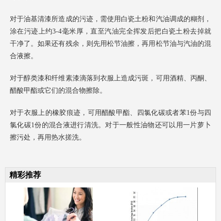
对于油基清漆所造成的污迹，需使用白瓷土粉和汽油调成的糊剂，
涂在污迹上约3-4毫米厚，直至汽油完全挥发后把白瓷土粉去掉就
干净了。如果还有残余，则先用松节油擦，再用松节油与汽油的混
合液擦。
对于醇类漆和纤维素漆滴落到衣服上造成污斑，可用酒精、丙酮、
醋酸甲酯或它们的混合物擦除。
对于衣服上的橡胶痕迹，可用醋酸甲酯、四氯化碳或者苯1份与四
氯化碳1份的混合液进行清洗。对于一般性油物还可以用一片萝卜
擦污处，再用热水搓洗。
精彩推荐