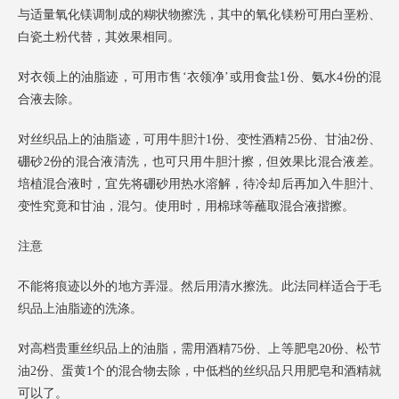
与适量氧化镁调制成的糊状物擦洗，其中的氧化镁粉可用白垩粉、
白瓷土粉代替，其效果相同。
对衣领上的油脂迹，可用市售‘衣领净’或用食盐1份、氨水4份的混
合液去除。
对丝织品上的油脂迹，可用牛胆汁1份、变性酒精25份、甘油2份、
硼砂2份的混合液清洗，也可只用牛胆汁擦，但效果比混合液差。
培植混合液时，宜先将硼砂用热水溶解，待冷却后再加入牛胆汁、
变性究竟和甘油，混匀。使用时，用棉球等蘸取混合液揩擦。
注意
不能将痕迹以外的地方弄湿。然后用清水擦洗。此法同样适合于毛
织品上油脂迹的洗涤。
对高档贵重丝织品上的油脂，需用酒精75份、上等肥皂20份、松节
油2份、蛋黄1个的混合物去除，中低档的丝织品只用肥皂和酒精就
可以了。